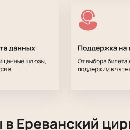
ита данных
Поддержка на 
щищённые шлюзы,
От выбора билета 
ся в
поддержим в чате 
 в Ереванский цир