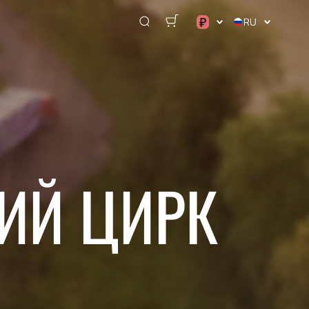
₽
RU
$
€
₽
КИЙ ЦИРК