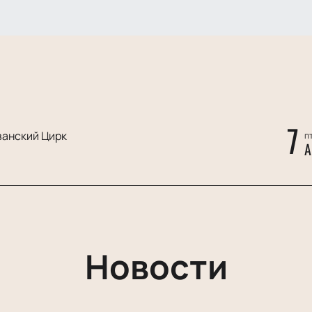
7
ванский Цирк
пт
А
Новости